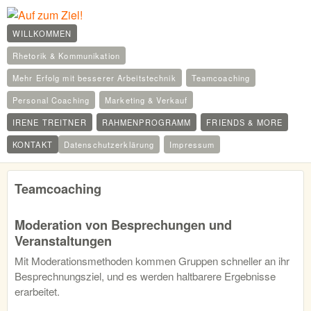
WILLKOMMEN
Rhetorik & Kommunikation
Mehr Erfolg mit besserer Arbeitstechnik
Teamcoaching
Personal Coaching
Marketing & Verkauf
IRENE TREITNER
RAHMENPROGRAMM
FRIENDS & MORE
KONTAKT
Datenschutzerklärung
Impressum
Teamcoaching
Moderation von Besprechungen und
Veranstaltungen
Mit Moderationsmethoden kommen Gruppen schneller an ihr
Besprechnungsziel, und es werden haltbarere Ergebnisse
erarbeitet.