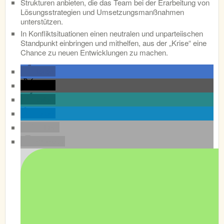
Strukturen anbieten, die das Team bei der Erarbeitung von
Lösungsstrategien und Umsetzungsmanßnahmen
unterstützen.
In Konfliktsituationen einen neutralen und unparteiischen
Standpunkt einbringen und mithelfen, aus der „Krise“ eine
Chance zu neuen Entwicklungen zu machen.
teilen
teilen
teilen
teilen
E-Mail
drucken